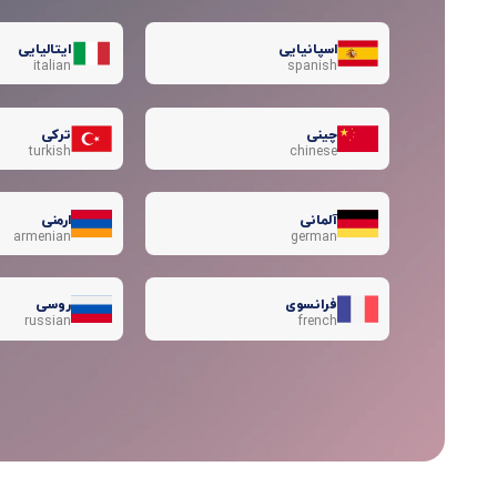
اسپانیایی
ایتالیایی
italian
spanish
چینی
ترکی
turkish
chinese
آلمانی
ارمنی
armenian
german
فرانسوی
روسی
russian
french