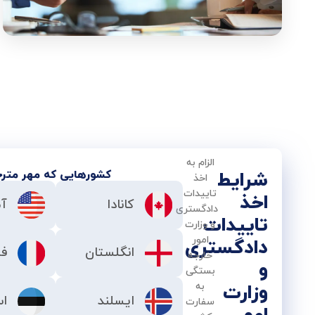
الزام به
شرایط
کشورهایی که مهر مترج
اخذ
تاییدات
اخذ
کانادا
آم
دادگستری
تاییدات
و وزارت
امور
دادگستری
انگلستان
فر
خارجه
و
بستگی
وزارت
به
ایسلند
اس
سفارت