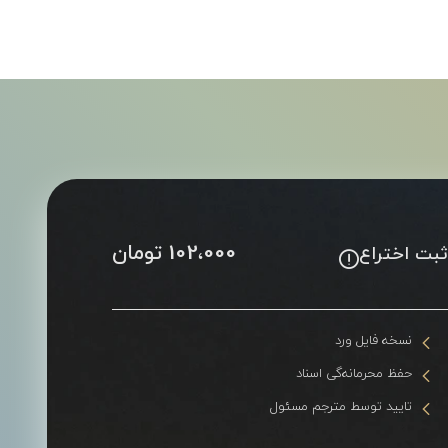
102،000 تومان
بت اختراع
نسخه فایل ورد
حفظ محرمانه‌گی اسناد
تایید توسط مترجم مسئول