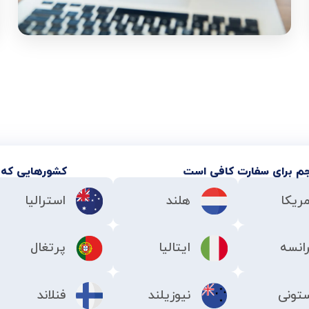
م برای سفارت کافی است
کشورهایی که ت
ریکا
هلند
استرالیا
انسه
ایتالیا
پرتغال
تونی
نیوزیلند
فنلاند