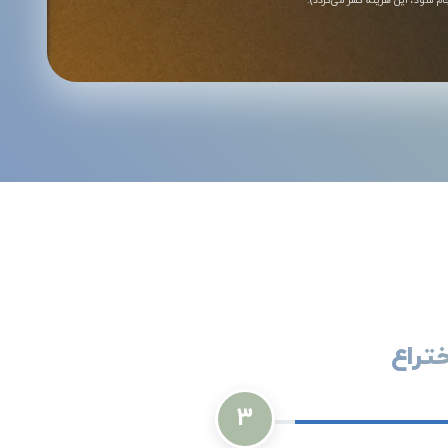
تراع
3