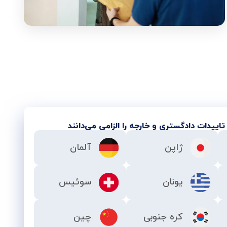
اییدات دادگستری و خارجه را الزامی می‌دانند
ژاپن
آلمان
یونان
سوئیس
کره جنوبی
چین